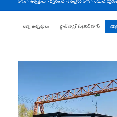
హోమ్
>
ఉత్పత్తులు
>
విస్తరించదగిన కంటైనర్ హౌస్
> రెడీమేడ్ విస్తరి
అన్ని ఉత్పత్తులు
ఫ్లాట్ ప్యాక్ కంటైనర్ హౌస్
విస