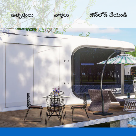
ఉత్పత్తులు
వార్తలు
డౌన్‌లోడ్ చేయండి