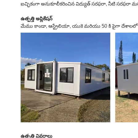
ఐచ్ఛికంగా అనుకూలీకరించిన విద్యుత్ సరఫరా, నీటి సరఫరా మరియు డ్
ఉత్పత్తి అప్లికేషన్
మేము కాండా, ఆస్ట్రేలియా, యుకె మరియు 50 కి పైగా దేశాలలో విస
ఉత్పత్తి వివరాలు