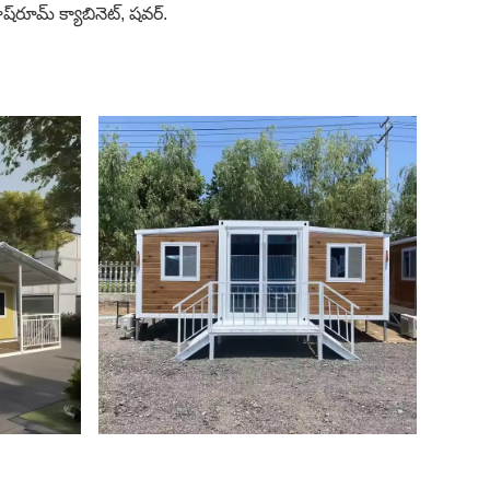
ష్‌రూమ్ క్యాబినెట్, షవర్.