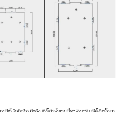
యిలెట్ మరియు రెండు బెడ్‌రూమ్‌లు లేదా మూడు బెడ్‌రూమ్‌లు