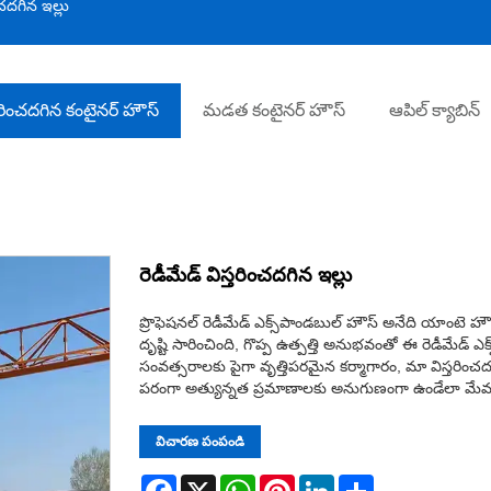
ంచదగిన ఇల్లు
్తరించదగిన కంటైనర్ హౌస్
మడత కంటైనర్ హౌస్
ఆపిల్ క్యాబిన్
రెడీమేడ్ విస్తరించదగిన ఇల్లు
ప్రొఫెషనల్ రెడీమేడ్ ఎక్స్‌పాండబుల్ హౌస్ అనేది యాంటె హౌ
దృష్టి సారించింది, గొప్ప ఉత్పత్తి అనుభవంతో ఈ రెడీమేడ
సంవత్సరాలకు పైగా వృత్తిపరమైన కర్మాగారం, మా విస్తరిం
పరంగా అత్యున్నత ప్రమాణాలకు అనుగుణంగా ఉండేలా మేము న
విచారణ పంపండి
Facebook
X
WhatsApp
Pinterest
LinkedIn
Share