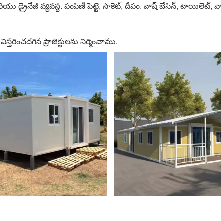
రైనేజీ వ్యవస్థ. పంపిణీ పెట్టె, సాకెట్, దీపం. వాష్ బేసిన్, టాయిలెట్, వా
్తరించదగిన ప్రాజెక్టులను నిర్మించాము.