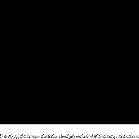
క స్టార్ ఉత్పత్తి, పరిమాణం మరియు లేఅవుట్ అనుకూలీకరించవచ్చు మరియ