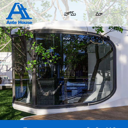
హోమ్
మా
గురించి
మమ్మల్ని సంప్రదించండి