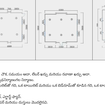
డం, చౌక, సమయం ఆదా, లేబర్ ఖర్చు మరియు రవాణా ఖర్చు ఆదా.
ృఢనిర్మాణంగల నిర్మాణం.
ిలెట్‌తో గది, ఒక టాయిలెట్ మరియు ఒక బెడ్‌రూమ్‌తో కూడిన గది, ఒక టా
ఎగ్జాస్ట్ ఫ్యాన్.
్‌పేపర్ మరియు దుస్తులు మొదలైనవి.