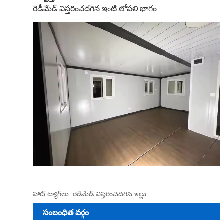
రెడీమేడ్ విస్తరించదగిన ఇంటి లోపలి భాగం
హాట్ ట్యాగ్‌లు: రెడీమేడ్ విస్తరించదగిన ఇల్లు
సంబంధిత వర్గం