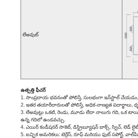
లేఅవుట్
ఉత్పత్తి ఫీచర్
1. సాంప్రదాయ భవనంతో పోలిస్తే, సులభంగా ఇన్‌స్టాల్ చేయ
2. ఇతర తయారీదారులతో పోలిస్తే, అధిక-నాణ్యత పదార్థాలు, ధ
3. లేఅవుట్లు ఒకటి, రెండు, మూడు లేదా నాలుగు గది, ఒక టాయ
ఉన్న గదిలో ఉండవచ్చు.
4. ఎయిర్ కండీషనర్ సాకెట్, డిస్ట్రిబ్యూషన్ బాక్స్, స్విచ్, లెడ్ లైట్, 
5. ఐచ్ఛిక అమరికలు: టెర్రేస్, రూఫ్ మరియు ఫుట్ సపోర్ట్, వాల