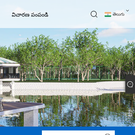
విచారణ పంపండి
తెలుగు