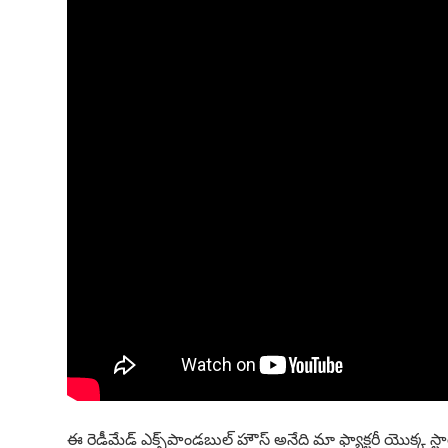
ఈ రెడీమేడ్ ఎక్స్‌పాండబుల్ హౌస్ అనేది మా ఫ్యాక్టరీ యొక్