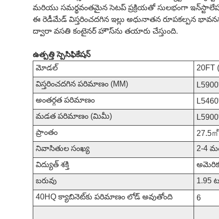
మరియు సమర్థవంతమైన సెటప్ ప్రక్రియతో సులభంగా ఇన్‌స్టాలే
ఈ రెడీమేడ్ విస్తరించదగిన ఇల్లు అధునాతన రూపకల్పన భావనను అ
ద్వారా వసతి కంటైనర్ హౌస్‌ను తయారు చేస్తుంది.
ఉత్పత్తి స్పెసిఫికేషన్
మోడల్
20FT (
విస్తరించదగిన పరిమాణం (MM)
L590
అంతర్గత పరిమాణం
L546
మడత పరిమాణం (మిమీ)
L590
ప్రాంతం
27.5
నివాసితుల సంఖ్య
2-4 మ
విద్యుత్ శక్తి
అమెరిక
బరువు
1.95 ట
40HQ క్యాబినెట్‌కు పరిమాణం లోడ్ అవుతోంది
6