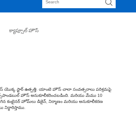
క్యాప్సూల్ హౌస్
స్ యొక్క స్టార్ ఉత్పత్తి. యాంటె హౌస్ చాలా సంవత్సరాలు పరిశ్రమపై
్ ఎక్స్‌పాండబుల్ హౌస్ అనుకూలీకరించబడింది. మరియు మేము 10
చదగిన కంటైనర్ హోమ్‌లు డిజైన్, నిర్మాణం మరియు అనుకూలీకరణ
ిర్ధారిస్తాము.