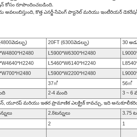
షన్ కోసం రూపొందించబడింది.
వలంబిస్తుంది, కొత్త ఎనర్జీ-సేవింగ్ ప్యానెల్ మరియు ఇంటీరియర్ డెకరేషన
4800వెడల్పు)
20FT (6300వెడల్పు)
30 అడ
0*W4800*H2480
L5900*W6300*H2480
L9000
0*W4640*H2240
L5460*W6140*H2240
L8540
0*W700*H2480
L5900*W2200*H2480
L9000
㎡
37㎡
56㎡
ంది
2-4 మంది
3 ~ 6 
న్, యూరప్ మరియు ఇతర ప్రామాణిక ఎలక్ట్రిక్ కావచ్చు, ఇది అనుకూలీకర
న్నులు
2.8టన్నులు
3.75 ట
2
1