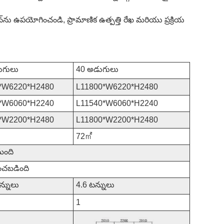
్‌ను ఉపయోగించండి, ప్రామాణిక ఉత్పత్తి రేఖ మరియు ప్రక్రియ
ుగులు
40 అడుగులు
*W6220*H2480
L11800*W6220*H2480
*W6060*H2240
L11540*W6060*H2240
*W2200*H2480
L11800*W2200*H2480
72㎡
మంది
ించబడింది
న్నులు
4.6 టన్నులు
1