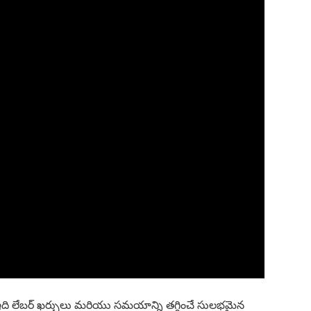
ు ఇది లేబర్ ఖర్చులు మరియు సమయాన్ని తగ్గించే సులభమైన